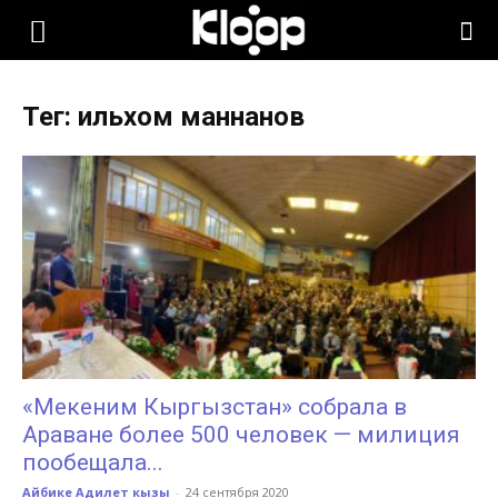
KLOOP.KG
Тег: ильхом маннанов
—
Новости
Кыргызстана
«Мекеним Кыргызстан» собрала в
Араване более 500 человек — милиция
пообещала...
Айбике Адилет кызы
-
24 сентября 2020