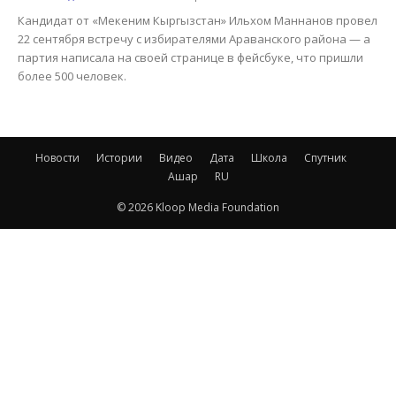
Кандидат от «Мекеним Кыргызстан» Ильхом Маннанов провел
22 сентября встречу с избирателями Араванского района — а
партия написала на своей странице в фейсбуке, что пришли
более 500 человек.
Новости
Истории
Видео
Дата
Школа
Спутник
Ашар
RU
© 2026 Kloop Media Foundation