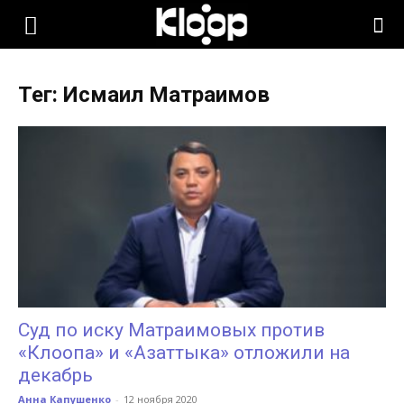
KLOOP.KG
Тег: Исмаил Матраимов
—
Новости
Кыргызстана
Суд по иску Матраимовых против
«Клоопа» и «Азаттыка» отложили на
декабрь
Анна Капушенко
-
12 ноября 2020