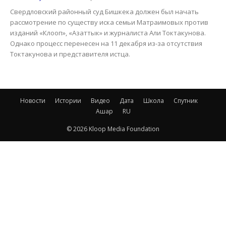
Свердловский районный суд Бишкека должен был начать
рассмотрение по существу иска семьи Матраимовых против
изданий «Клооп», «Азаттык» и журналиста Али Токтакунова.
Однако процесс перенесен на 11 декабря из-за отсутствия
Токтакунова и представителя истца.
Новости
Истории
Видео
Дата
Школа
Спутник
Ашар
RU
© 2026 Kloop Media Foundation