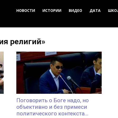
НОВОСТИ
ИСТОРИИ
ВИДЕО
ДАТА
ШКО
тия религий»
Поговорить о Боге надо, но
объективно и без примеси
политического контекста...