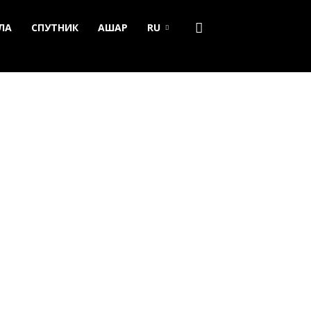
ЛА
СПУТНИК
АШАР
RU