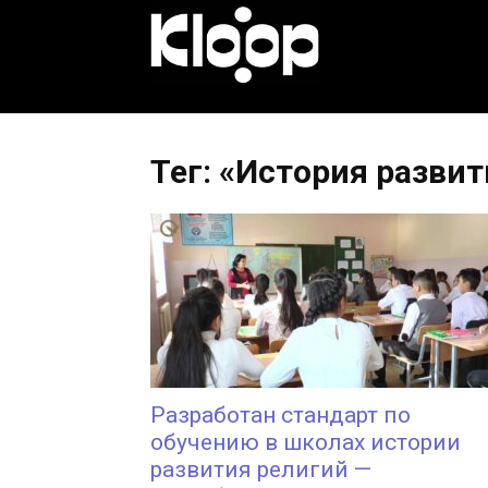
KLOOP.KG
—
Тег: «История разви
Новости
Кыргызстана
Разработан стандарт по
обучению в школах истории
развития религий —