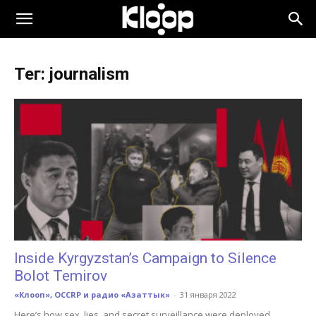
KLOOP.KG
Тег: journalism
—
Новости
Кыргызстана
Inside Kyrgyzstan’s Campaign to Silence
Bolot Temirov
«Клооп», OCCRP и радио «Азаттык»
-
31 января 2022
Here’s how sex, lies, and secret surveillance were deployed