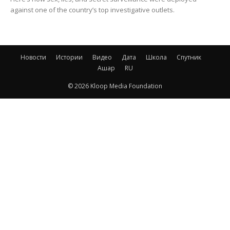
against one of the country’s top investigative outlets.
Новости
Истории
Видео
Дата
Школа
Спутник
Ашар
RU
© 2026 Kloop Media Foundation