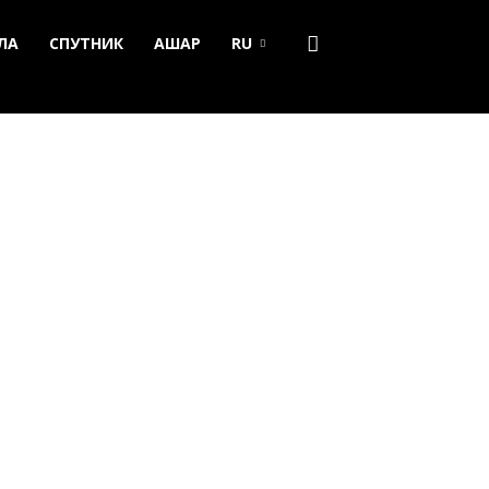
ЛА
СПУТНИК
АШАР
RU