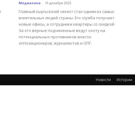
Медиазона
-
19 декабря 2023
е
Главный кыргызский чекист стал одним из самых
влиятельных людей страны. Его служба получает
новые офисы, а сотрудники квартиры со скидкой.
За это верные подчиненные ведут охоту на
потенциальных противников власти:
оппозиционеров, журналистов и ОПГ.
Новости
Истории