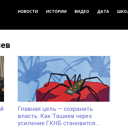
НОВОСТИ
ИСТОРИИ
ВИДЕО
ДАТА
ШКО
иев
ый
Главная цель — сохранить
власть. Как Ташиев через
усиление ГКНБ становится...