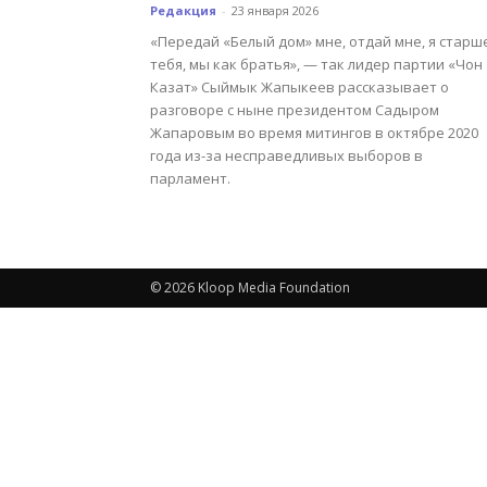
Редакция
-
23 января 2026
«Передай «Белый дом» мне, отдай мне, я старш
тебя, мы как братья», — так лидер партии «Чон
Казат» Сыймык Жапыкеев рассказывает о
разговоре с ныне президентом Садыром
Жапаровым во время митингов в октябре 2020
года из-за несправедливых выборов в
парламент.
© 2026 Kloop Media Foundation