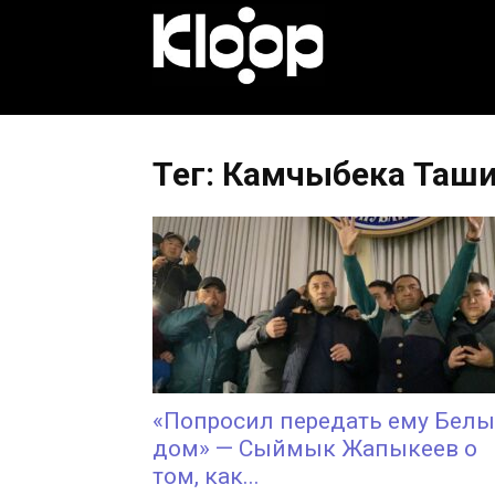
KLOOP.KG
—
Тег: Камчыбека Таш
Новости
Кыргызстана
«Попросил передать ему Бел
дом» — Сыймык Жапыкеев о
том, как...