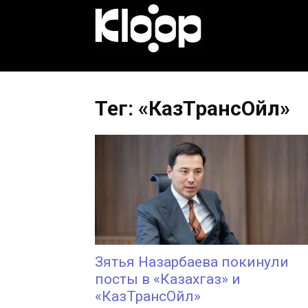
KLOOP.KG
—
Тег: «КазТрансОйл»
Новости
Кыргызстана
Зятья Назарбаева покинули
посты в «Казахгаз» и
«КазТрансОйл»