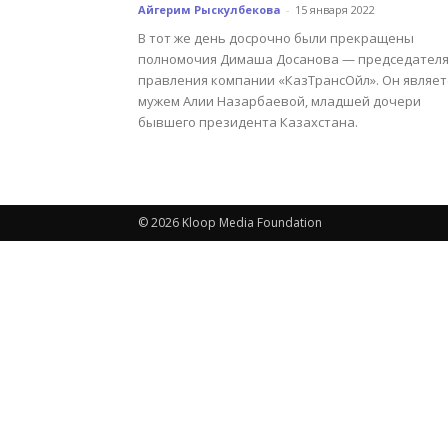
Айгерим Рыскулбекова
-
15 января 2022
В тот же день досрочно были прекращены
полномочия Димаша Досанова — председател
правления компании «КазТрансОйл». Он являет
мужем Алии Назарбаевой, младшей дочери
бывшего президента Казахстана.
© 2026 Kloop Media Foundation