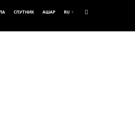
ЛА
СПУТНИК
АШАР
RU