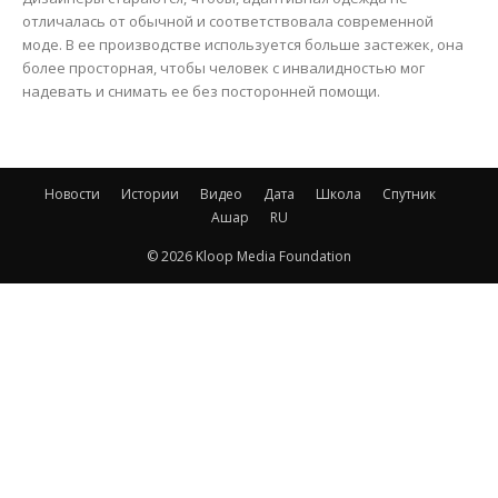
отличалась от обычной и соответствовала современной
моде. В ее производстве используется больше застежек, она
более просторная, чтобы человек с инвалидностью мог
надевать и снимать ее без посторонней помощи.
Новости
Истории
Видео
Дата
Школа
Спутник
Ашар
RU
© 2026 Kloop Media Foundation