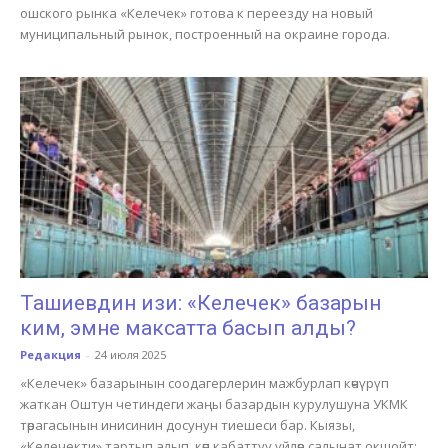
ошского рынка «Келечек» готова к переезду на новый
муниципальный рынок, построенный на окраине города.
Ташиевдин изи: «Келечек» базарын
ким, эмне максатта басып алды?
Редакция
-
24 июля 2025
«Келечек» базарынын соодагерлерин мажбурлап көчүрүп
жаткан Оштун четиндеги жаңы базардын курулушуна УКМК
төрагасынын инисинин досунун тиешеси бар. Кыязы,
«Келечекти» тартып алып, көп кабаттуу үйлөр салынат окшойт: