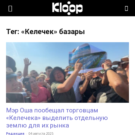
KLOOP.KG
Тег: «Келечек» базары
—
Новости
Кыргызстана
Мэр Оша пообещал торговцам
«Келечека» выделить отдельную
землю для их рынка
Редакция
-
04 августа 2025