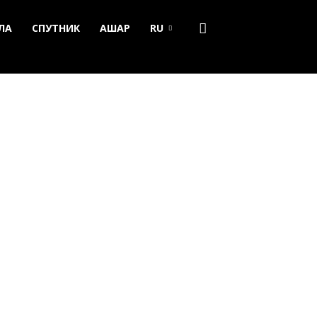
ЛА
СПУТНИК
АШАР
RU