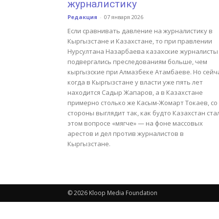
журналистику
Редакция
-
07 января 2026
Если сравнивать давление на журналистику в
Кыргызстане и Казахстане, то при правлении
Нурсултана Назарбаева казахские журналисты
подвергались преследованиям больше, чем
кыргызские при Алмазбеке Атамбаеве. Но сейча
когда в Кыргызстане у власти уже пять лет
находится Садыр Жапаров, а в Казахстане
примерно столько же Касым-Жомарт Токаев, со
стороны выглядит так, как будто Казахстан ста
этом вопросе «мягче» — на фоне массовых
арестов и дел против журналистов в
Кыргызстане.
© 2026 Kloop Media Foundation