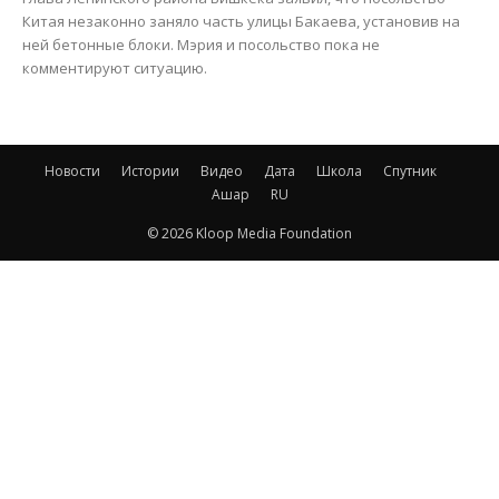
Китая незаконно заняло часть улицы Бакаева, установив на
ней бетонные блоки. Мэрия и посольство пока не
комментируют ситуацию.
Новости
Истории
Видео
Дата
Школа
Спутник
Ашар
RU
© 2026 Kloop Media Foundation