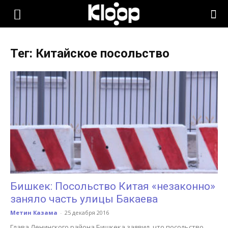
KLOOP.KG
Тег: Китайское посольство
—
Новости
Кыргызстана
Бишкек: Посольство Китая «незаконно»
заняло часть улицы Бакаева
Метин Казама
-
25 декабря 2016
Глава Ленинского района Бишкека заявил, что посольство