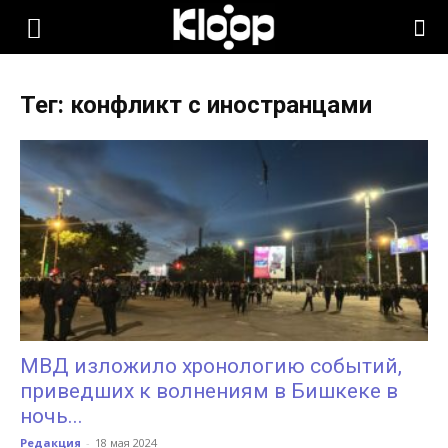
KLOOP.KG
Тег: конфликт с иностранцами
—
Новости
Кыргызстана
МВД изложило хронологию событий,
приведших к волнениям в Бишкеке в
ночь...
Редакция
-
18 мая 2024