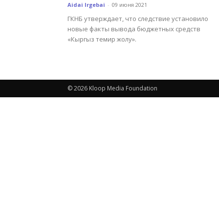
Aidai Irgebai
-
09 июня 2021
ГКНБ утверждает, что следствие установило
новые факты вывода бюджетных средств
«Кыргыз темир жолу».
© 2026 Kloop Media Foundation