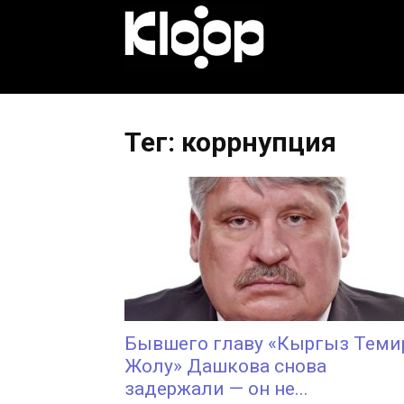
KLOOP.KG
—
Тег: коррнупция
Новости
Кыргызстана
Бывшего главу «Кыргыз Теми
Жолу» Дашкова снова
задержали — он не...