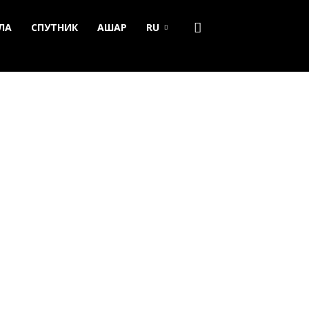
ЛА
СПУТНИК
АШАР
RU