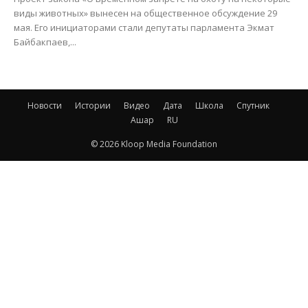
виды животных» вынесен на общественное обсуждение 29
мая. Его инициаторами стали депутаты парламента Экмат
Байбакпаев,...
Новости
Истории
Видео
Дата
Школа
Спутник
Ашар
RU
© 2026 Kloop Media Foundation