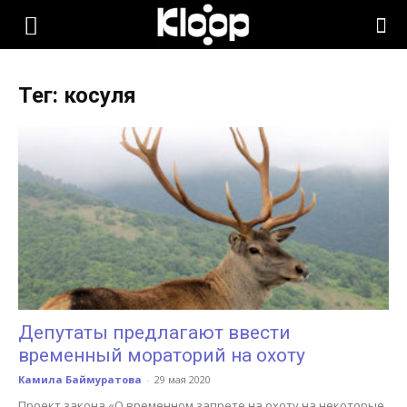
KLOOP.KG
Тег: косуля
—
Новости
Кыргызстана
Депутаты предлагают ввести
временный мораторий на охоту
Камила Баймуратова
-
29 мая 2020
Проект закона «О временном запрете на охоту на некоторые