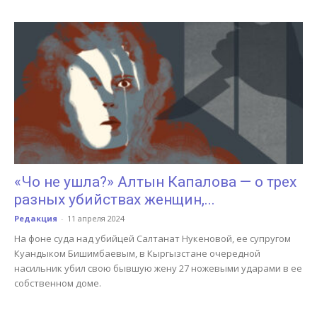
«Чо не ушла?» Алтын Капалова — о трех
разных убийствах женщин,...
Редакция
-
11 апреля 2024
На фоне суда над убийцей Салтанат Нукеновой, ее супругом
Куандыком Бишимбаевым, в Кыргызстане очередной
насильник убил свою бывшую жену 27 ножевыми ударами в ее
собственном доме.