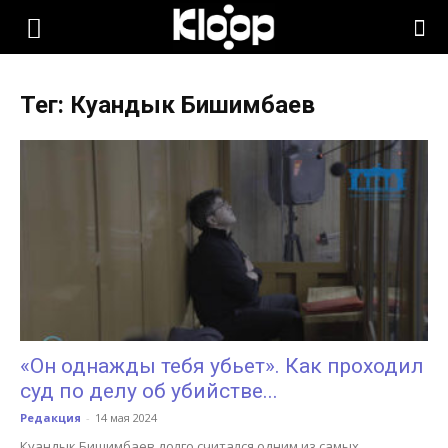
KLOOP.KG
Тег: Куандык Бишимбаев
—
Новости
Кыргызстана
«Он однажды тебя убьет». Как проходил
суд по делу об убийстве...
Редакция
-
14 мая 2024
Куандык Бишимбаев долго считался одним из самых