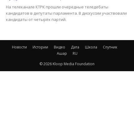
На телеканале КТРК прошли очередные теледебаты
кандидатов в депутаты парламента. В дискуссии участвовали
кандидаты от четырёх партий.
Новости
Истории
Видео
Дата
Школа
Спутник
Ашар
RU
© 2026 Kloop Media Foundation