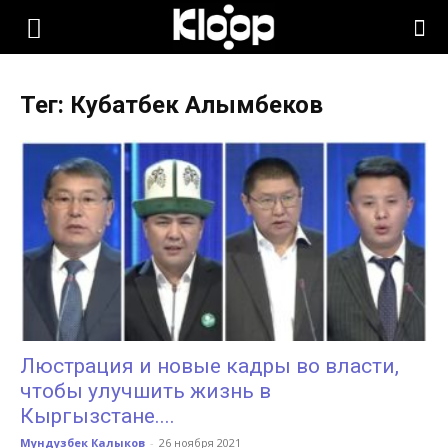
KLOOP.KG
Тег: Кубатбек Алымбеков
—
Новости
Кыргызстана
Люстрация и новые кадры во власти,
чтобы улучшить жизнь в
Кыргызстане....
Мундузбек Калыков
-
26 ноября 2021