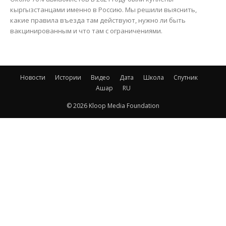
кыргызстанцами именно в Россию. Мы решили выяснить,
какие правила въезда там действуют, нужно ли быть
вакцинированным и что там с ограничениями.
Новости
Истории
Видео
Дата
Школа
Спутник
Ашар
RU
© 2026 Kloop Media Foundation