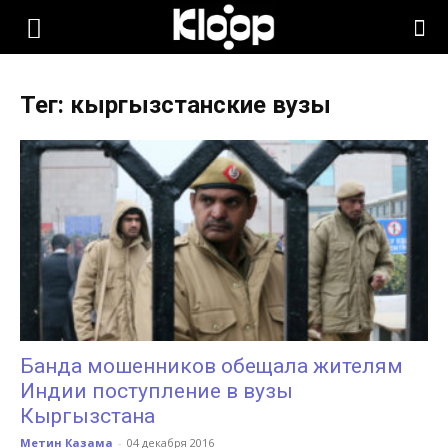
KLOOP.KG
Тег: кыргызстанские вузы
—
Новости
Кыргызстана
Банда мошенников обещала жителям
Индии поступление в вузы
Кыргызстана
Метин Казама
-
04 декабря 2016