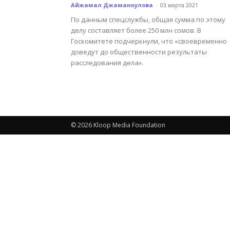
Айжамал Джаманкулова
-
03 марта 2021
По данным спецслужбы, общая сумма по этому
делу составляет более 250 млн сомов. В
Госкомитете подчеркнули, что «своевременно
доведут до общественности результаты
расследования дела».
© 2026 Kloop Media Foundation