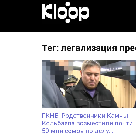
KLOOP.KG
—
Тег: легализация пр
Новости
Кыргызстана
ГКНБ: Родственники Камчы
Кольбаева возместили почти
50 млн сомов по делу...