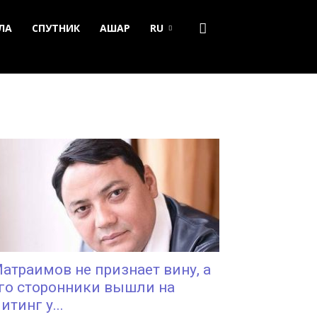
ЛА
СПУТНИК
АШАР
RU
атраимов не признает вину, а
го сторонники вышли на
итинг у...