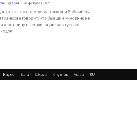
dai Irgebai
-
20 февраля 2021
двокатесса экс-зампреда таможни Райымбека
атраимова говорит, что бывший чиновник не
ризнает вину в легализации преступных
оходов.
Видео
Дата
Школа
Спутник
Ашар
RU