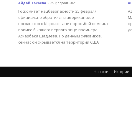
Айдай Токоева
-
25 февраля 2021
Ai
Госкомитет нацбезопасности 25 февраля
А
официально обратился в американское
М
посольство в Кыргызстане с просьбой помочь в
п
поимке бывшего первого вице-премьера
д
Аскарбека Шадиева. По данным силовиков,
сейчас он скрывается на территории США.
Новости
Истории