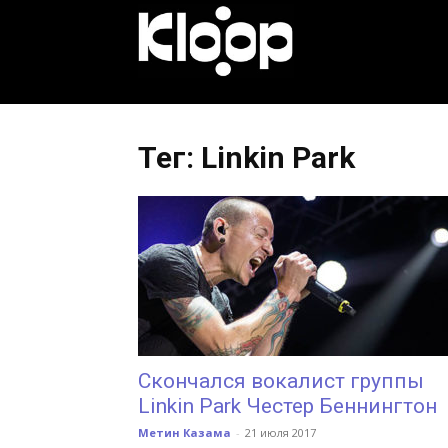
KLOOP.KG
—
Тег: Linkin Park
Новости
Кыргызстана
Скончался вокалист группы
Linkin Park Честер Беннингтон
Метин Казама
-
21 июля 2017