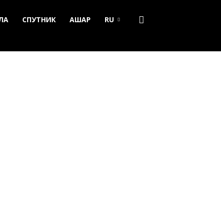
ЛА
СПУТНИК
АШАР
RU