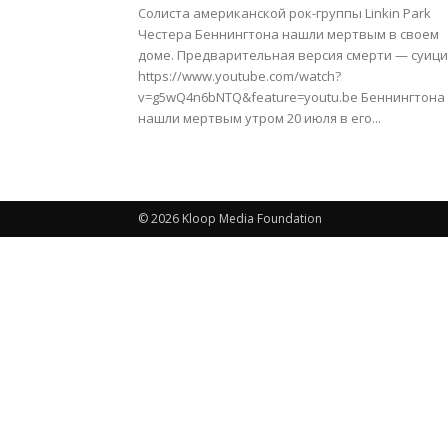
Солиста американской рок-группы Linkin Park
Честера Беннингтона нашли мертвым в своем
доме. Предварительная версия смерти — суици
https://www.youtube.com/watch?
v=g5wQ4n6bNTQ&feature=youtu.be Беннингтона
нашли мертвым утром 20 июля в его...
© 2026 Kloop Media Foundation