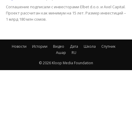
Соглашение подписали с инвесторами Elbet d.o.o. и Axel Capital.
Проект рассчитан как минимум на 15 лет. Размер инвестиций –
1 млрд 180 млн сомов.
Новости
Истории
Видео
Дата
Школа
Спутник
Ашар
RU
© 2026 Kloop Media Foundation