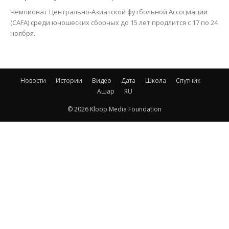
Чемпионат Центрально-Азиатской футбольной Ассоциации
(CAFA) среди юношеских сборных до 15 лет продлится с 17 по 24
ноября.
Новости
Истории
Видео
Дата
Школа
Спутник
Ашар
RU
© 2026 Kloop Media Foundation