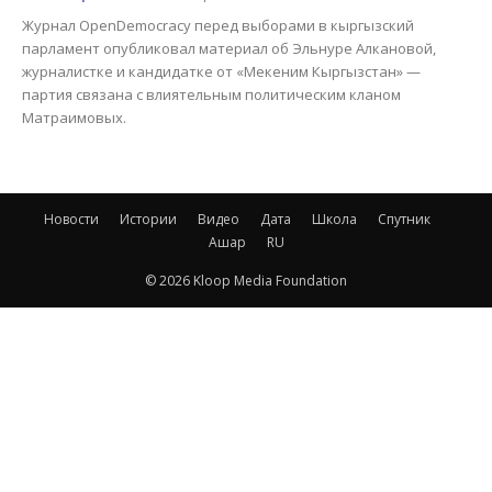
Журнал OpenDemocracy перед выборами в кыргызский
парламент опубликовал материал об Эльнуре Алкановой,
журналистке и кандидатке от «Мекеним Кыргызстан» —
партия связана с влиятельным политическим кланом
Матраимовых.
Новости
Истории
Видео
Дата
Школа
Спутник
Ашар
RU
© 2026 Kloop Media Foundation