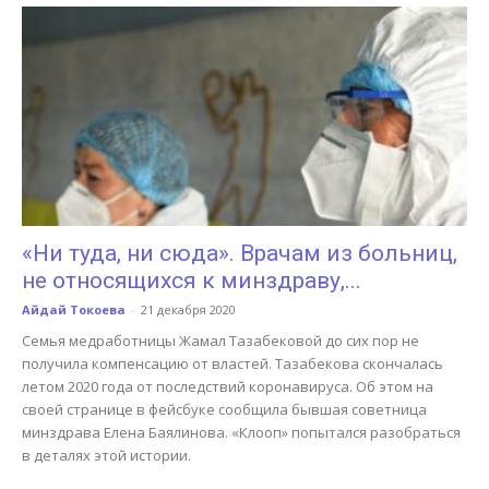
«Ни туда, ни сюда». Врачам из больниц,
не относящихся к минздраву,...
Айдай Токоева
-
21 декабря 2020
Семья медработницы Жамал Тазабековой до сих пор не
получила компенсацию от властей. Тазабекова скончалась
летом 2020 года от последствий коронавируса. Об этом на
своей странице в фейсбуке сообщила бывшая советница
минздрава Елена Баялинова. «Клооп» попытался разобраться
в деталях этой истории.