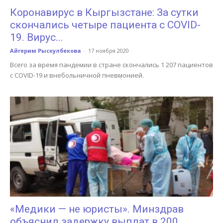
Коронавирус в Кыргызстане: За сутки
скончались четыре пациента с COVID-
19. Вирус...
Айгерим Рыскулбекова
-
17 ноября 2020
Всего за время пандемии в стране скончались 1 207 пациентов
с COVID-19 и внебольничной пневмонией.
«Медики — не юристы». Минздрав
объяснил задержку выплат в 200