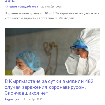
384...
Айгерим Рыскулбекова
-
20 октября 2020
По данным минздрава, от 10 до 20% зараженных лиц являются
источником заражения остальных 80% людей.
В Кыргызстане за сутки выявили 482
случая заражения коронавирусом.
Скончавшихся нет
Редакция
-
19 октября 2020