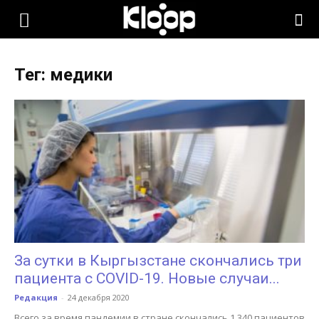
KLOOP.KG
Тег: медики
—
Новости
Кыргызстана
За сутки в Кыргызстане скончались три
пациента с COVID-19. Новые случаи...
Редакция
-
24 декабря 2020
Всего за время пандемии в стране скончались 1 340 пациентов