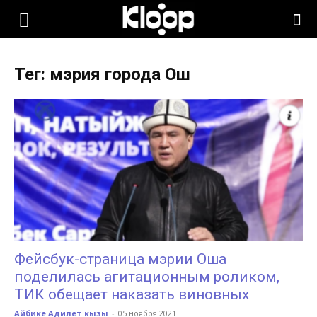
KLOOP.KG
Тег: мэрия города Ош
—
Новости
Кыргызстана
Фейсбук-страница мэрии Оша
поделилась агитационным роликом,
ТИК обещает наказать виновных
Айбике Адилет кызы
-
05 ноября 2021