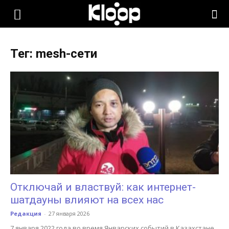
KLOOP.KG
Тег: mesh-сети
—
Новости
Кыргызстана
Отключай и властвуй: как интернет-
шатдауны влияют на всех нас
Редакция
-
27 января 2026
7 января 2022 года во время Январских событий в Казахстане