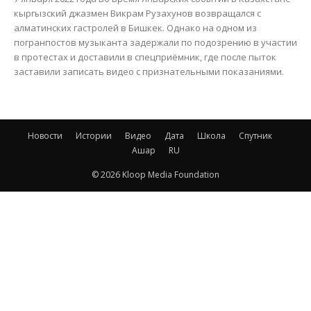
кыргызский джазмен Викрам Рузахунов возвращался с
алматинских гастролей в Бишкек. Однако на одном из
погранпостов музыканта задержали по подозрению в участии
в протестах и доставили в спецприёмник, где после пыток
заставили записать видео с признательными показаниями.
Новости
Истории
Видео
Дата
Школа
Спутник
Ашар
RU
© 2026 Kloop Media Foundation