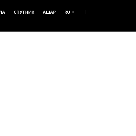
ЛА
СПУТНИК
АШАР
RU