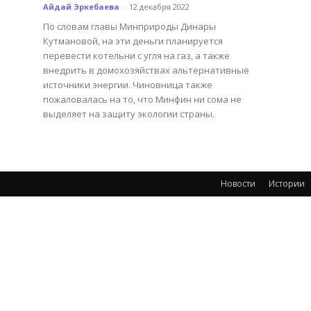
Айдай Эркебаева
-
12 декабря 2022
По словам главы Минприроды Динары
Кутмановой, на эти деньги планируется
перевести котельни с угля на газ, а также
внедрить в домохозяйствах альтернативные
источники энергии. Чиновница также
пожаловалась на то, что Минфин ни сома не
выделяет на защиту экологии страны.
Новости
Истории