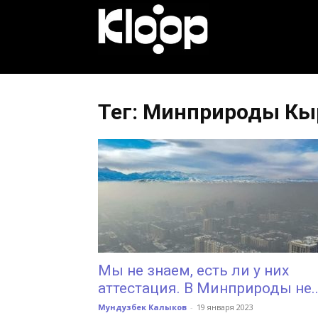
KLOOP.KG
—
Тег: Минприроды Кы
Новости
Кыргызстана
Мы не знаем, есть ли у них
аттестация. В Минприроды не..
Мундузбек Калыков
-
19 января 2023