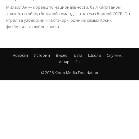
Михаил Ан — кореец по национальности, был капитаном
ташкентской футбольной команды, а затем сборной СССР. Он
играл за узбекский «Пахтакор», один из самых ярких
футбольных клубов союза.
Новости
Истории
Видео
Дата
Школа
Спутник
Ашар
RU
© 2026 Kloop Media Foundation