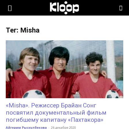
KLOOP.KG
Тег: Misha
—
Новости
Кыргызстана
«Misha». Режиссер Брайан Сонг
посвятил документальный фильм
погибшему капитану «Пахтакора»
Айгерим Рыскулбекова
-
26 декабря 2020