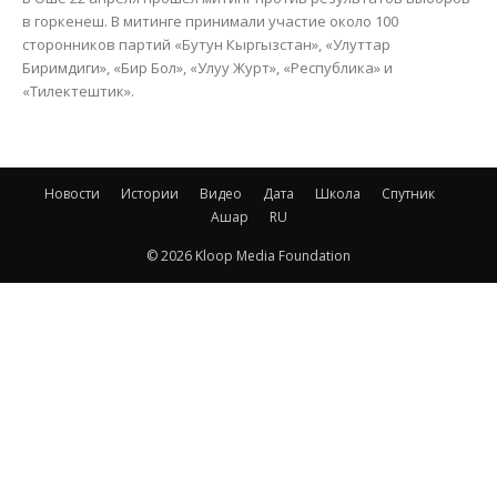
в горкенеш. В митинге принимали участие около 100
сторонников партий «Бутун Кыргызстан», «Улуттар
Биримдиги», «Бир Бол», «Улуу Журт», «Республика» и
«Тилектештик».
Новости
Истории
Видео
Дата
Школа
Спутник
Ашар
RU
© 2026 Kloop Media Foundation