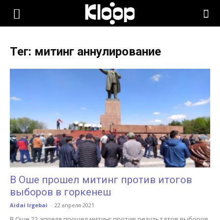
KLOOP.KG
Тег: митинг аннулирование
—
Новости
Кыргызстана
В Оше прошел митинг против итогов
выборов в горкенеш
Aidai Irgebai
-
22 апреля 2021
В Оше 22 апреля прошел митинг против результатов выборов