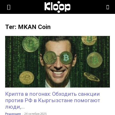
KLOOP.KG
Тег: MKAN Coin
—
Новости
Кыргызстана
Крипта в погонах: Обходить санкции
против РФ в Кыргызстане помогают
люди,...
Редакция
-
24 октября 2025