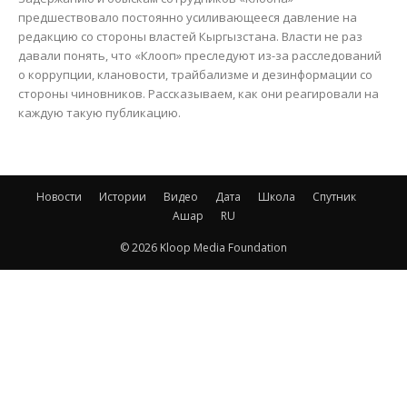
предшествовало постоянно усиливающееся давление на
редакцию со стороны властей Кыргызстана. Власти не раз
давали понять, что «Клооп» преследуют из-за расследований
о коррупции, клановости, трайбализме и дезинформации со
стороны чиновников. Рассказываем, как они реагировали на
каждую такую публикацию.
Новости
Истории
Видео
Дата
Школа
Спутник
Ашар
RU
© 2026 Kloop Media Foundation