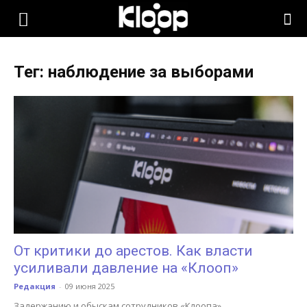
KLOOP.KG
Тег: наблюдение за выборами
—
Новости
Кыргызстана
От критики до арестов. Как власти
усиливали давление на «Клооп»
Редакция
-
09 июня 2025
Задержанию и обыскам сотрудников «Клоопа»