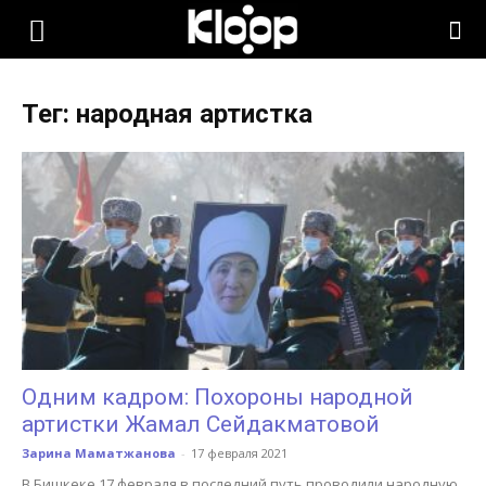
KLOOP.KG
Тег: народная артистка
—
Новости
Кыргызстана
Одним кадром: Похороны народной
артистки Жамал Сейдакматовой
Зарина Маматжанова
-
17 февраля 2021
В Бишкеке 17 февраля в последний путь проводили народную