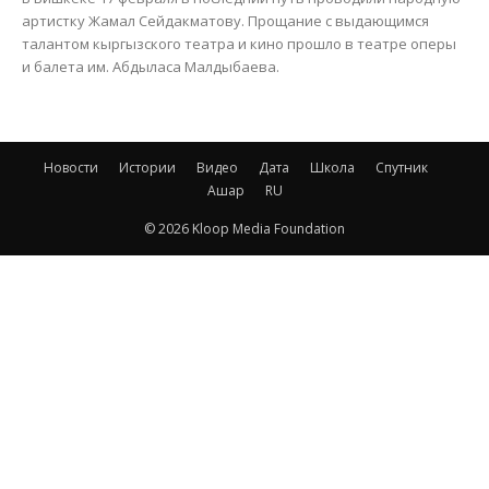
артистку Жамал Сейдакматову. Прощание с выдающимся
талантом кыргызского театра и кино прошло в театре оперы
и балета им. Абдыласа Малдыбаева.
Новости
Истории
Видео
Дата
Школа
Спутник
Ашар
RU
© 2026 Kloop Media Foundation