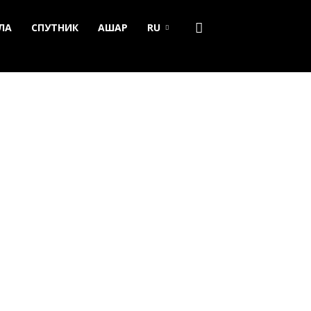
ЛА
СПУТНИК
АШАР
RU