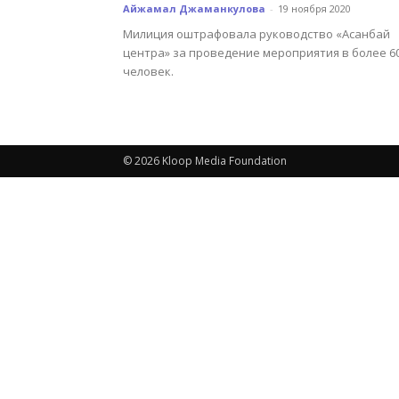
Айжамал Джаманкулова
-
19 ноября 2020
Милиция оштрафовала руководство «Асанбай
центра» за проведение мероприятия в более 6
человек.
© 2026 Kloop Media Foundation