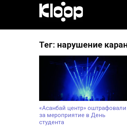
KLOOP.KG
—
Тег: нарушение кара
Новости
Кыргызстана
«Асанбай центр» оштрафовали
за мероприятие в День
студента