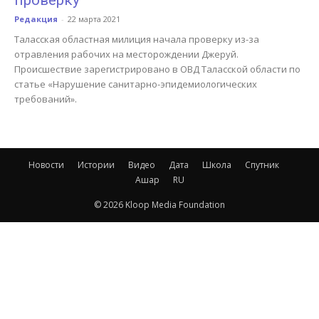
проверку
Редакция
-
22 марта 2021
Таласская областная милиция начала проверку из-за
отравления рабочих на месторождении Джеруй.
Происшествие зарегистрировано в ОВД Таласской области по
статье «Нарушение санитарно-эпидемиологических
требований».
Новости
Истории
Видео
Дата
Школа
Спутник
Ашар
RU
© 2026 Kloop Media Foundation