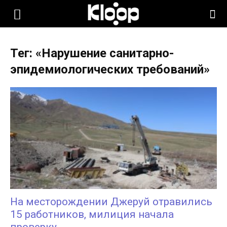
KLOOP.KG
Тег: «Нарушение санитарно-
—
эпидемиологических требований»
Новости
Кыргызстана
На месторождении Джеруй отравились
15 работников, милиция начала