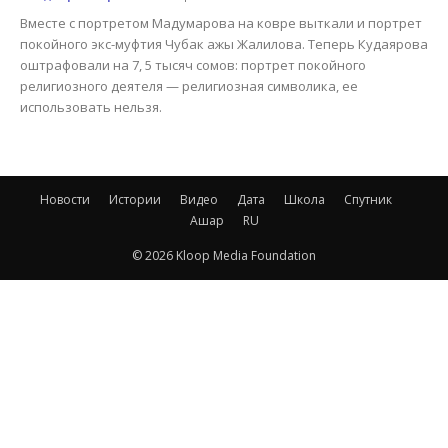
Вместе с портретом Мадумарова на ковре выткали и портрет
покойного экс-муфтия Чубак ажы Жалилова. Теперь Кудаярова
оштрафовали на 7, 5 тысяч сомов: портрет покойного
религиозного деятеля — религиозная символика, ее
использовать нельзя.
Новости
Истории
Видео
Дата
Школа
Спутник
Ашар
RU
© 2026 Kloop Media Foundation