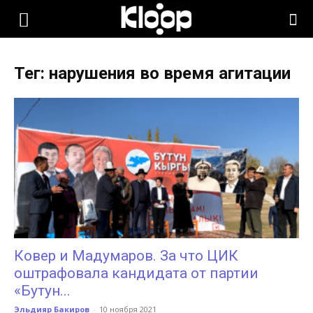
KLOOP.KG
Тег: нарушения во время агитации
—
Новости
Кыргызстана
Ковер и Мадумаров. За что ЦИК
оштрафовала кандидата от партии
«Бутун...
Эльдияр Бакиров
-
10 ноября 2021