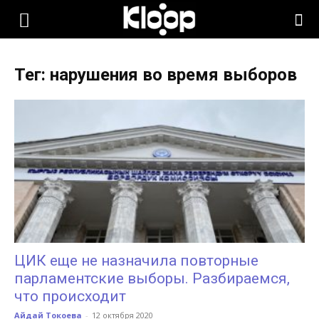
KLOOP.KG
Тег: нарушения во время выборов
—
Новости
Кыргызстана
ЦИК еще не назначила повторные
парламентские выборы. Разбираемся,
что происходит
Айдай Токоева
-
12 октября 2020