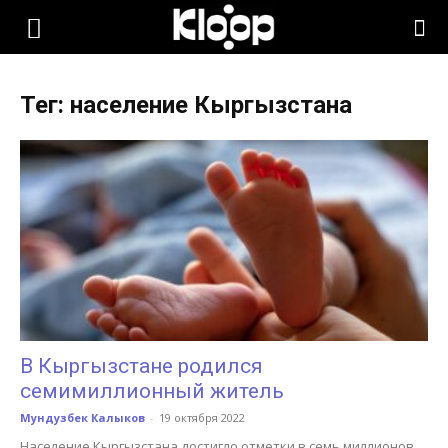
KLOOP.KG
Тег: население Кыргызстана
—
Новости
Кыргызстана
В Кыргызстане родился
семимиллионный житель
Мундузбек Калыков
-
19 октября 2022
Население Кыргызстана достигло отметки в семь миллионов.