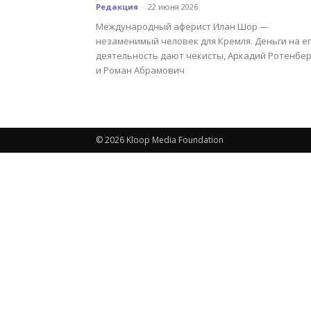
Редакция
-
22 июня 2026
Международный аферист Илан Шор —
незаменимый человек для Кремля. Деньги на е
деятельность дают чекисты, Аркадий Ротенбер
и Роман Абрамович
© 2026 Kloop Media Foundation