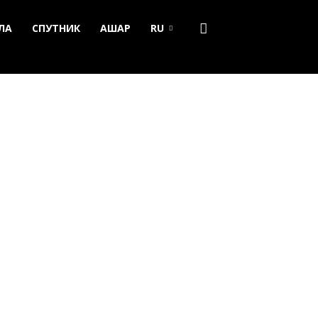
ЛА
СПУТНИК
АШАР
RU