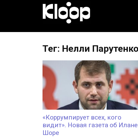
KLOOP.KG
—
Тег: Нелли Парутенк
Новости
Кыргызстана
«Коррумпирует всех, кого
видит». Новая газета об Илане
Шоре