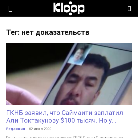
KLOOP.KG
Тег: нет доказательств
—
Новости
Кыргызстана
ГКНБ заявил, что Саймаити заплатил
Али Токтакунову $100 тысяч. Но у...
Редакция
-
02 июня 2020
Глава следственного управления ГКГБ Сагын Самидин уулу