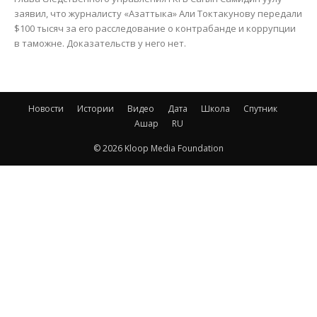
заявил, что журналисту «Азаттыка» Али Токтакунову передали
$100 тысяч за его расследование о контрабанде и коррупции
в таможне. Доказательств у него нет.
Новости
Истории
Видео
Дата
Школа
Спутник
Ашар
RU
© 2026 Kloop Media Foundation