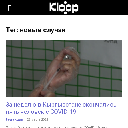
KLOOP.KG
Тег: новые случаи
—
Новости
Кыргызстана
За неделю в Кыргызстане скончались
пять человек с COVID-19
Редакция
-
28 марта 2022
По всей стране за все время пандемии от COVID-19 или