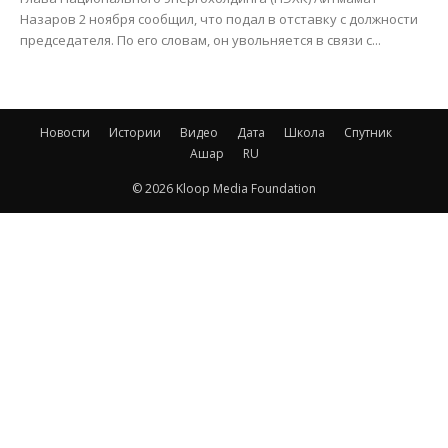
Назаров 2 ноября сообщил, что подал в отставку с должности
председателя. По его словам, он увольняется в связи с...
Новости
Истории
Видео
Дата
Школа
Спутник
Ашар
RU
© 2026 Kloop Media Foundation