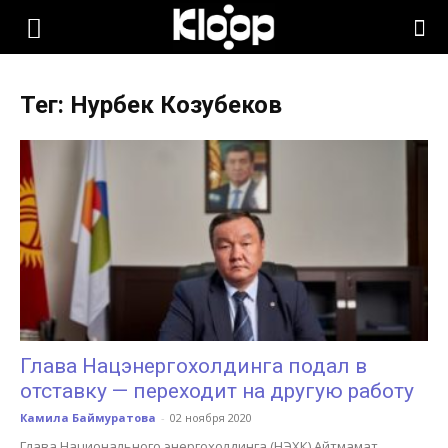
KLOOP.KG
Тег: Нурбек Козубеков
—
Новости
Кыргызстана
Глава Нацэнергохолдинга подал в
отставку — переходит на другую работу
Камила Баймуратова
-
02 ноября 2020
Глава Национального энергохолдинга (НЭХК) Айтмамат