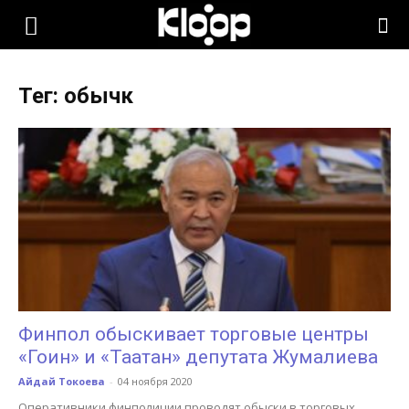
KLOOP.KG
Тег: обычк
—
Новости
Кыргызстана
Финпол обыскивает торговые центры
«Гоин» и «Таатан» депутата Жумалиева
Айдай Токоева
-
04 ноября 2020
Оперативники финполиции проводят обыски в торговых