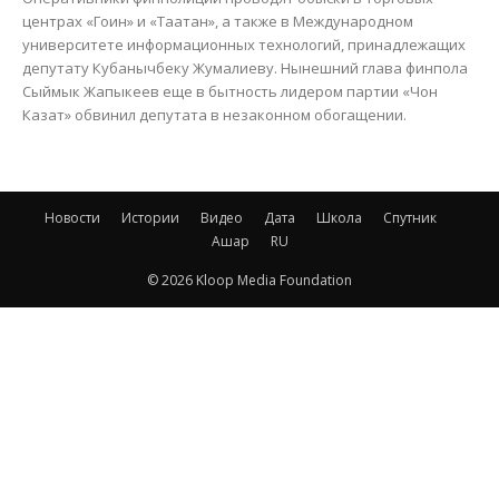
центрах «Гоин» и «Таатан», а также в Международном
университете информационных технологий, принадлежащих
депутату Кубанычбеку Жумалиеву. Нынешний глава финпола
Сыймык Жапыкеев еще в бытность лидером партии «Чон
Казат» обвинил депутата в незаконном обогащении.
Новости
Истории
Видео
Дата
Школа
Спутник
Ашар
RU
© 2026 Kloop Media Foundation