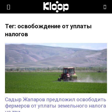
KLOOP.KG
Тег: освобождение от уплаты
—
налогов
Новости
Кыргызстана
Садыр Жапаров предложил освободить
фермеров от уплаты земельного налога