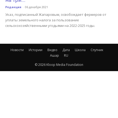
на три...
Редакция
-
06 декабря 2021
Указ, подписанный Жапаровым, освобождает фермеров от
уплаты земельного налога за пользование
сельскохозяйственными угодьями на 2022-2025 годы.
Новости
Истории
Видео
Дата
Школа
Спутник
Ашар
RU
© 2026 Kloop Media Foundation