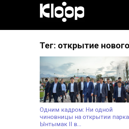
KLOOP.KG
—
Тег: открытие новог
Новости
Кыргызстана
Одним кадром: Ни одной
чиновницы на открытии парка
Ынтымак II в...