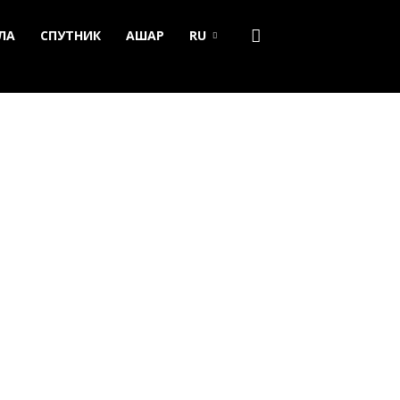
ЛА
СПУТНИК
АШАР
RU