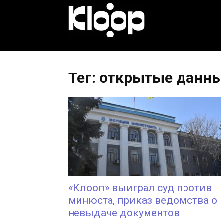
KLOOP.KG
—
Тег: открытые данн
Новости
Кыргызстана
«Клооп» выиграл суд против
минюста, приказ ведомства о
невыдаче документов