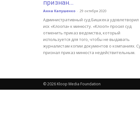
признан...
Анна Капушенко
-
29 октября 2020
Административный суд Бишкека удовлетворил
иск «Клоопа» к минюсту. «Клооп» просил суд
отменить приказ ведомства, который
используется для того, чтобы не выдавать
журналистам копии документов о компаниях. С
признал приказ минюста недействительным.
© 2026 Kloop Media Foundation