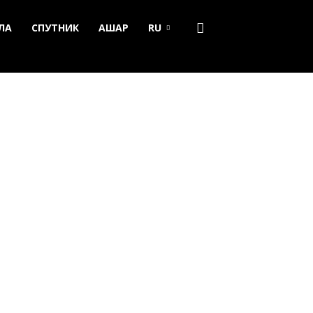
ЛА
СПУТНИК
АШАР
RU