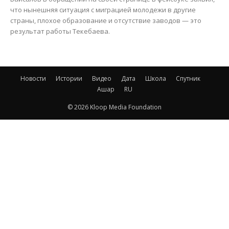
что нынешняя ситуация с миграцией молодежи в другие
страны, плохое образование и отсутствие заводов — это
результат работы Текебаева.
Новости
Истории
Видео
Дата
Школа
Спутник
Ашар
RU
© 2026 Kloop Media Foundation