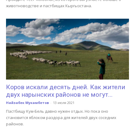
животноводстве и пастбищах Кыргызстана.
Коров искали десять дней. Как жители
двух нарынских районов не могут...
Найзабек Мукамбетов
-
13 июля 2021
Пастбищу Кум-Бель давно нужен отдых. Но пока оно
становится яблоком раздора для жителей двух соседних
районов.