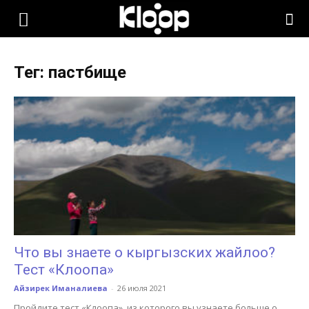
KLOOP.KG
Тег: пастбище
—
Новости
Кыргызстана
Что вы знаете о кыргызских жайлоо?
Тест «Клоопа»
Айзирек Иманалиева
-
26 июля 2021
Пройдите тест «Клоопа», из которого вы узнаете больше о