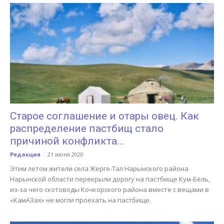
Старое соглашение и отары овец. Как
распределение пастбищ стало
причиной конфликта...
Редакция
-
21 июня 2020
Этим летом жители села Жерге-Тал Нарынского района
Нарынской области перекрыли дорогу на пастбище Кум-Бель,
из-за чего скотоводы Кочкорского района вместе с вещами в
«КамАЗах» не могли проехать на пастбище.