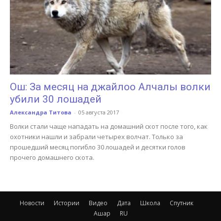
Ош: За месяц на джайлоо Алчалы волки
убили 30 лошадей
Александра Титова
-
05 августа 2017
Волки стали чаще нападать на домашний скот после того, как
охотники нашли и забрали четырех волчат. Только за
прошедший месяц погибло 30 лошадей и десятки голов
прочего домашнего скота.
Новости
Истории
Видео
Дата
Школа
Спутник
Ашар
RU