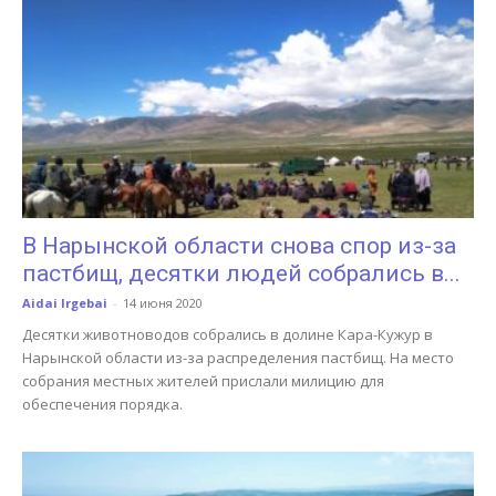
В Нарынской области снова спор из-за
пастбищ, десятки людей собрались в...
Aidai Irgebai
-
14 июня 2020
Десятки животноводов собрались в долине Кара-Кужур в
Нарынской области из-за распределения пастбищ. На место
собрания местных жителей прислали милицию для
обеспечения порядка.