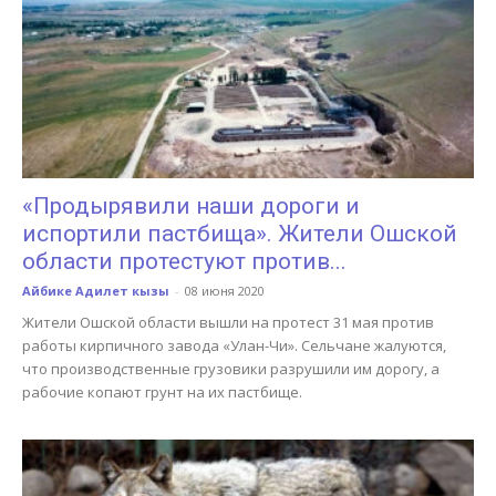
«Продырявили наши дороги и
испортили пастбища». Жители Ошской
области протестуют против...
Айбике Адилет кызы
-
08 июня 2020
Жители Ошской области вышли на протест 31 мая против
работы кирпичного завода «Улан-Чи». Сельчане жалуются,
что производственные грузовики разрушили им дорогу, а
рабочие копают грунт на их пастбище.