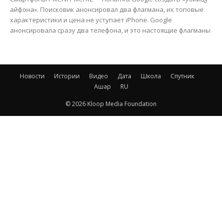
айфона». Поисковик анонсировал два флагмана, их топовые
характеристики и цена не уступает iPhone. Google
анонсировала сразу два телефона, и это настоящие флагманы
Новости
Истории
Видео
Дата
Школа
Спутник
Ашар
RU
© 2026 Kloop Media Foundation