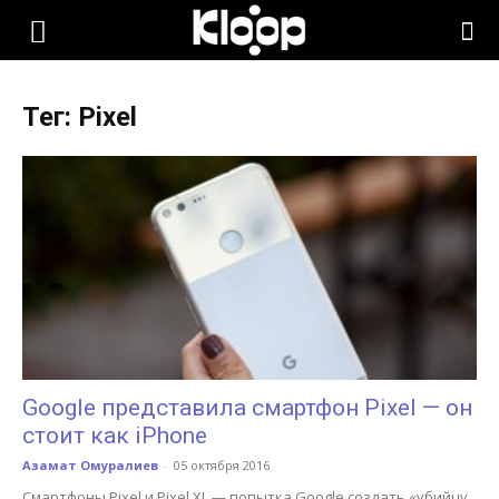
KLOOP.KG
Тег: Pixel
—
Новости
Кыргызстана
Google представила смартфон Pixel — он
стоит как iPhone
Азамат Омуралиев
-
05 октября 2016
Смартфоны Pixel и Pixel XL — попытка Google создать «убийцу