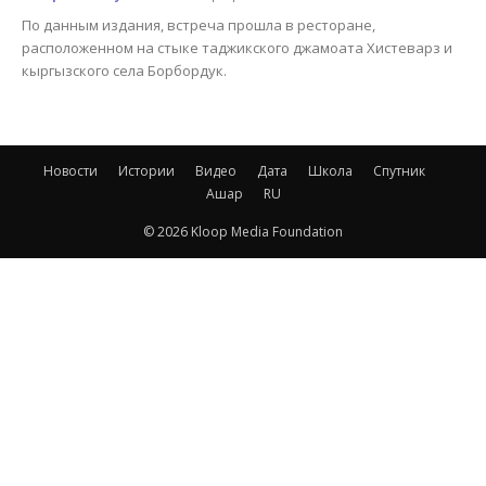
По данным издания, встреча прошла в ресторане,
расположенном на стыке таджикского джамоата Хистеварз и
кыргызского села Борбордук.
Новости
Истории
Видео
Дата
Школа
Спутник
Ашар
RU
© 2026 Kloop Media Foundation