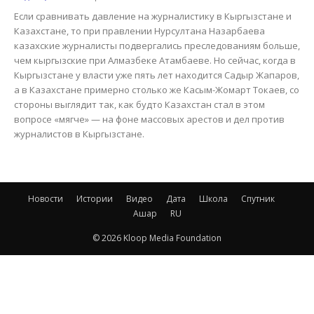
Если сравнивать давление на журналистику в Кыргызстане и
Казахстане, то при правлении Нурсултана Назарбаева
казахские журналисты подвергались преследованиям больше,
чем кыргызские при Алмазбеке Атамбаеве. Но сейчас, когда в
Кыргызстане у власти уже пять лет находится Садыр Жапаров,
а в Казахстане примерно столько же Касым-Жомарт Токаев, со
стороны выглядит так, как будто Казахстан стал в этом
вопросе «мягче» — на фоне массовых арестов и дел против
журналистов в Кыргызстане.
Новости
Истории
Видео
Дата
Школа
Спутник
Ашар
RU
© 2026 Kloop Media Foundation