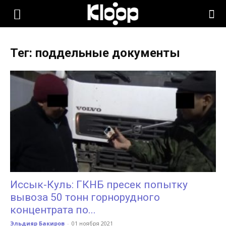
KLOOP.KG
Тег: поддельные документы
—
Новости
Кыргызстана
Иссык-Куль: ГКНБ пресек попытку
вывоза 50 тонн горнорудного
концентрата по...
Эльдияр Бакиров
-
01 ноября 2021